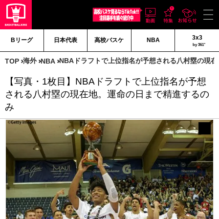
3x3
Bリーグ
日本代表
高校バスケ
NBA
by 361°
海外
NBAドラフトで上位指名が予想される八村塁の現
TOP
NBA
【写真・1枚目】NBAドラフトで上位指名が予想
される八村塁の現在地。運命の日まで精進するの
み