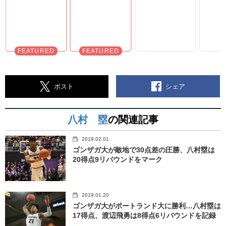
シェア
ポスト
八村 塁
の関連記事
2019.02.01
ゴンザガ大が敵地で30点差の圧勝、八村塁は
20得点9リバウンドをマーク
2019.01.20
ゴンザガ大がポートランド大に勝利…八村塁は
17得点、渡辺飛勇は8得点6リバウンドを記録