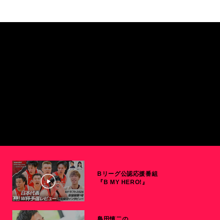
Bリーグ公認応援番組
『B MY HERO!』
島田慎二の