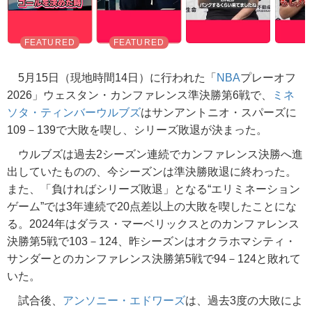
5月15日（現地時間14日）に行われた「
NBA
プレーオフ
2026」ウェスタン・カンファレンス準決勝第6戦で、
ミネ
ソタ・ティンバーウルブズ
はサンアントニオ・スパーズに
109－139で大敗を喫し、シリーズ敗退が決まった。
ウルブズは過去2シーズン連続でカンファレンス決勝へ進
出していたものの、今シーズンは準決勝敗退に終わった。
また、「負ければシリーズ敗退」となる“エリミネーション
ゲーム”では3年連続で20点差以上の大敗を喫したことにな
る。2024年はダラス・マーベリックスとのカンファレンス
決勝第5戦で103－124、昨シーズンはオクラホマシティ・
サンダーとのカンファレンス決勝第5戦で94－124と敗れて
いた。
試合後、
アンソニー・エドワーズ
は、過去3度の大敗によ