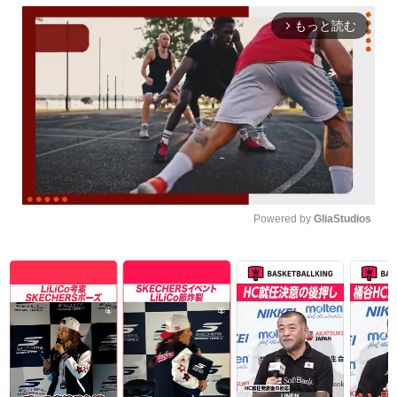
もっと読む
arrow_forward_ios
Powered by 
GliaStudios
Unmute