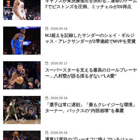
キャブスが東決勝進出を決める…運命のゲーム
7でピストンズを圧倒、ミッチェルが26得点
2026.05.18
MJ超えを記録したサンダーのシェイ・ギルジ
ャス・アレクサンダーが2季連続でMVPを受賞
2026.05.17
スーパースターを支える最高のロールプレーヤ
ー…八村塁が語る揺るぎない“LA愛”
2026.05.16
「選手は常に遅刻」「最もクレイジーな環境」
ターナー、バックスの“内部崩壊”を暴露
2026.05.16
通算17度目のプレーオフに臨んでいるジェー