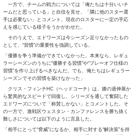
一方で、チームの戦力については「俺たちは十分いいチ
ームだと思っている」と自信を見せ、「隣に他のスター選
手は必要ない」とコメント。現在のロスターに一定の手応
えを感じている様子をうかがわせた。
そのうえで、エドワーズは今シーズン足りなかったもの
として、“習慣”の重要性を強調している。
「優勝を争う準備ができていなかった。本来なら、レギュ
ラーシーズンのうちに“優勝する習慣”や“プレーオフ仕様の
習慣”を作り上げるべきなんだ。でも、俺たちはレギュラー
シーズンでその習慣を築けなかった」
クリス・フィンチHC（ヘッドコーチ）は、膝の過伸展か
ら驚異的なスピードで回復し、シリーズを通して奮闘した
エドワーズについて「称賛しかない」とコメントした。そ
の一方で、激戦区ウェスタン・カンファレンスを勝ち抜く
難しさについては以下のように言及した。
「相手にとって“脅威”になるか、相手に対する“解決策”を持