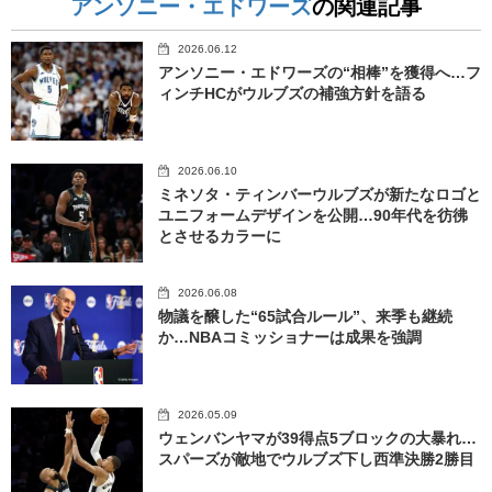
アンソニー・エドワーズ
の関連記事
2026.06.12
アンソニー・エドワーズの“相棒”を獲得へ…フ
ィンチHCがウルブズの補強方針を語る
2026.06.10
ミネソタ・ティンバーウルブズが新たなロゴと
ユニフォームデザインを公開…90年代を彷彿
とさせるカラーに
2026.06.08
物議を醸した“65試合ルール”、来季も継続
か…NBAコミッショナーは成果を強調
2026.05.09
ウェンバンヤマが39得点5ブロックの大暴れ…
スパーズが敵地でウルブズ下し西準決勝2勝目