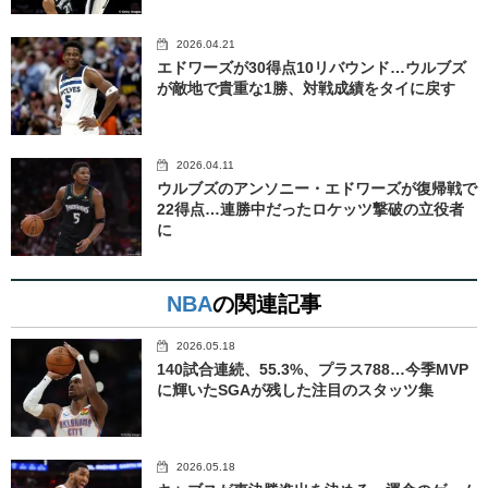
2026.04.21
エドワーズが30得点10リバウンド…ウルブズ
が敵地で貴重な1勝、対戦成績をタイに戻す
2026.04.11
ウルブズのアンソニー・エドワーズが復帰戦で
22得点…連勝中だったロケッツ撃破の立役者
に
NBA
の関連記事
2026.05.18
140試合連続、55.3%、プラス788…今季MVP
に輝いたSGAが残した注目のスタッツ集
2026.05.18