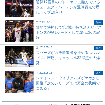
通算17度目のプレーオフに臨んでいる
ジェームズ・ハーデンが通算得点で歴
代トップ10入り
2026.05.16
海外
敵地で快勝して第7戦へ持ち込んだピス
トンズが第1シードとして歴代2位の記
録
2026.05.16
海外
スパーズが西決勝進出を決める…ウル
ブズに圧勝、キャッスル32得点の大爆
発
2026.05.16
海外
ジェイレン・ウィリアムズがケガから
回復「次のシリーズでは万全の状態で
臨める」