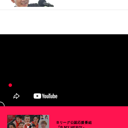
Bリーグ公認応援番組
『B MY HERO!』