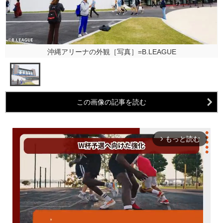
沖縄アリーナの外観［写真］=B.LEAGUE
この画像の記事を読む
もっと読む
arrow_forward_ios