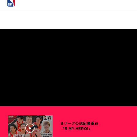
Bリーグ公認応援番組
『B MY HERO!』