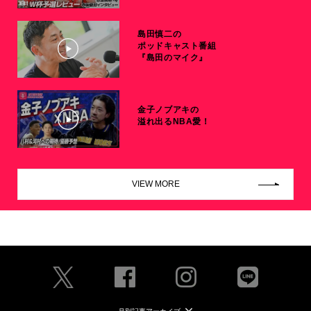
島田慎二の
ポッドキャスト番組
『島田のマイク』
金子ノブアキの
溢れ出るNBA愛！
VIEW MORE