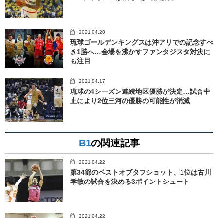
2021.04.20
琉球ゴールデンキングスは沖アリでの記念すべ
き1勝へ…会場を沸かすファンタジスタ対決に
も注目
2021.04.17
琉球の4シーズン連続地区優勝が決定…試合中
止により2位三河の優勝の可能性が消滅
B1
の関連記事
2021.04.22
第34節のベストオブタフショット、1位は古川
孝敏の試合を決める3ポイントシュート
2021.04.22