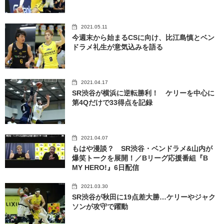
2021.05.11
今週末から始まるCSに向け、比江島慎とベン
ドラメ礼生が意気込みを語る
2021.04.17
SR渋谷が横浜に逆転勝利！ ケリーを中心に
第4Qだけで33得点を記録
2021.04.07
もはや漫談？ SR渋谷・ベンドラメ&山内が
爆笑トークを展開！／Bリーグ応援番組『B
MY HERO!』6日配信
2021.03.30
SR渋谷が秋田に19点差大勝…ケリーやジャク
ソンが攻守で躍動