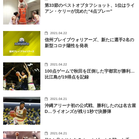
第33節のベストオブタフショット、1位はライ
アン・ケリーが沈めた“4点プレー”
2021.04.22
信州ブレイブウォリアーズ、新たに選手2名の
新型コロナ陽性を発表
2021.04.22
100点ゲームで秋田を圧倒した宇都宮が勝利…
比江島が19得点を記録
2021.04.21
沖縄アリーナ初の公式戦、勝利したのは名古屋
D…ライオンズが残り1秒で決勝弾
2021.04.21