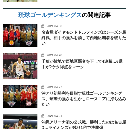
琉球ゴールデンキングス
の関連記事
2021.04.30
名古屋ダイヤモンドドルフィンズはシーズン最
終戦、相手の強みを消して西地区覇者を破りた
い
2021.04.28
千葉が敵地で西地区覇者を下して4連勝…6選
手が2ケタ得点をマーク
2021.04.27
沖アリ初勝利を目指す琉球ゴールデンキング
ス、球際の強さを生かしロースコアに持ち込み
たい
2021.04.21
沖縄アリーナ初の公式戦、勝利したのは名古屋
D…ライオンズが残り1秒で決勝弾