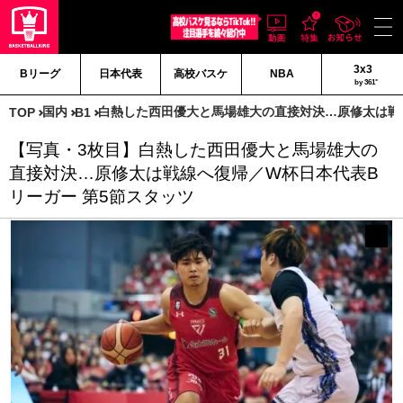
3x3
Bリーグ
日本代表
高校バスケ
NBA
by 361°
国内
白熱した西田優大と馬場雄大の直接対決…原修太は戦
TOP
B1
【写真・3枚目】白熱した西田優大と馬場雄大の
直接対決…原修太は戦線へ復帰／W杯日本代表B
リーガー 第5節スタッツ