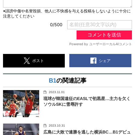
シェア
ポスト
B1
の関連記事
2023.11.01
琉球が韓国遠征のEASLで初黒星…主力を欠く
ソウルSKに雪辱許す
2023.10.31
広島に大敗で連勝を逃した横浜BC…B1デビュ