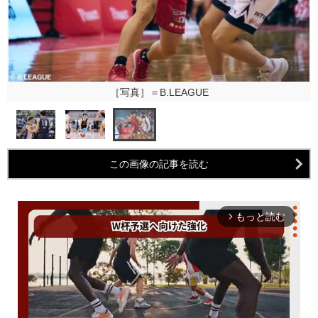
［写真］＝B.LEAGUE
この画像の記事を読む
もっと読む
arrow_forward_ios