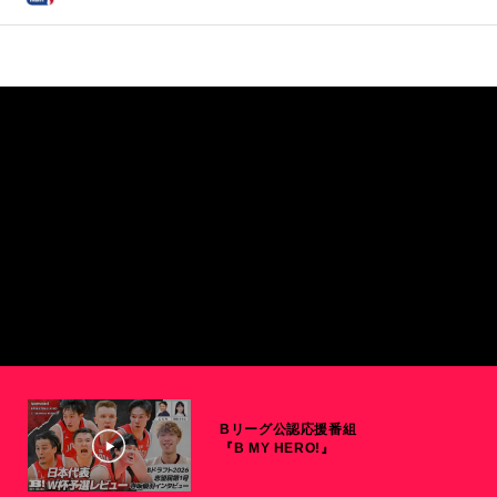
Bリーグ公認応援番組
『B MY HERO!』