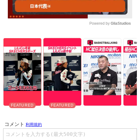
Powered by 
GliaStudios
Unmute