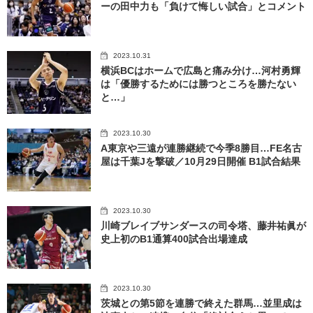
ーの田中力も「負けて悔しい試合」とコメント
2023.10.31
横浜BCはホームで広島と痛み分け…河村勇輝
は「優勝するためには勝つところを勝たない
と…」
2023.10.30
A東京や三遠が連勝継続で今季8勝目…FE名古
屋は千葉Jを撃破／10月29日開催 B1試合結果
2023.10.30
川崎ブレイブサンダースの司令塔、藤井祐眞が
史上初のB1通算400試合出場達成
2023.10.30
茨城との第5節を連勝で終えた群馬…並里成は