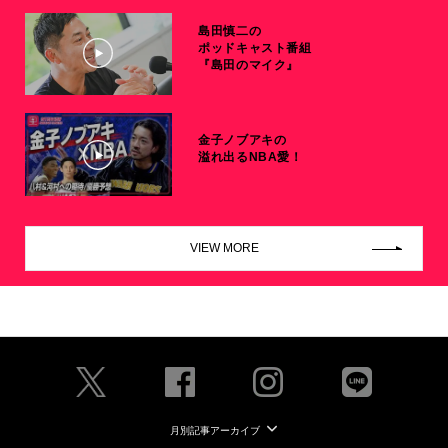
島田慎二の
ポッドキャスト番組
『島田のマイク』
金子ノブアキの
溢れ出るNBA愛！
VIEW MORE
月別記事アーカイブ