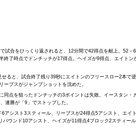
で試合をひっくり返されると、12分間で42得点を献上。52－6
半終了時点でドンチッチが17得点。ヘイズが9得点、エイトン
せると、試合終了残り39秒にエイトンのフリースロー2本で
にリーブスがジャンプショットを沈めた。
に同点を狙ったドンチッチの3ポイントは失敗。イースタン・
れ、連勝が「9」でストップした。
6アシスト3スティール、リーブスが24得点5アシスト、エイ
9リバウンド10アシスト、ヘイズが11得点4ブロック2スティール