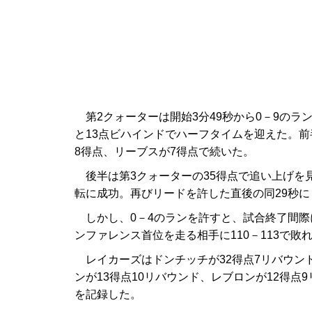
第2クォーターは開始3分49秒から0－9のラン
と13点ビハインドでハーフタイムを迎えた。前
8得点、リーブスが7得点で続いた。
後半は第3クォーターの35得点で追い上げを見
転に成功。再びリードを許した直後の同29秒
しかし、0－4のランを許すと、試合終了間際
ンファレンス首位を走る相手に110－113で敗
レイカーズはドンチッチが32得点7リバウンド
ンが13得点10リバウンド、レブロンが12得点
を記録した。