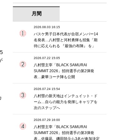
月間
2026.08.03 16:15
バスケ男子日本代表が合宿メンバー14
名発表…八村塁と河村勇輝も招集「期
待に応えられる 『最強の布陣』 を」
5
2026.07.22 15:05
が
八村塁主宰「BLACK SAMURAI
SUMMIT 2026」招待選手の第2弾発
表…豪華コーチ陣も公開
逆
2026.07.24 15:54
八村塁の新天地はインテュイット・ド
カ
ーム…自らの能力を発揮しキャリアを
次のステップへ
ト
2026.07.29 16:00
八村塁主宰「BLACK SAMURAI
SUMMIT 2026」招待選手の第3弾発
表…佐藤凪、磯田陸斗ら3名が参加決定