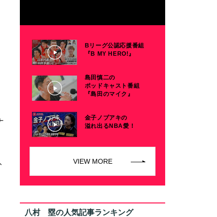
Bリーグ公認応援番組
『B MY HERO!』
島田慎二の
ポッドキャスト番組
『島田のマイク』
金子ノブアキの
ナ
溢れ出るNBA愛！
VIEW MORE
ふ
、
八村 塁の人気記事ランキング