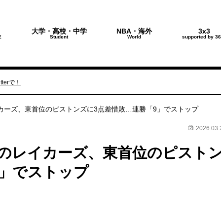
大学・高校・中学
NBA・海外
3x3
E
Student
World
supported by 36
terで！
カーズ、東首位のピストンズに3点差惜敗…連勝「9」でストップ
2026.03.
のレイカーズ、東首位のピスト
9」でストップ