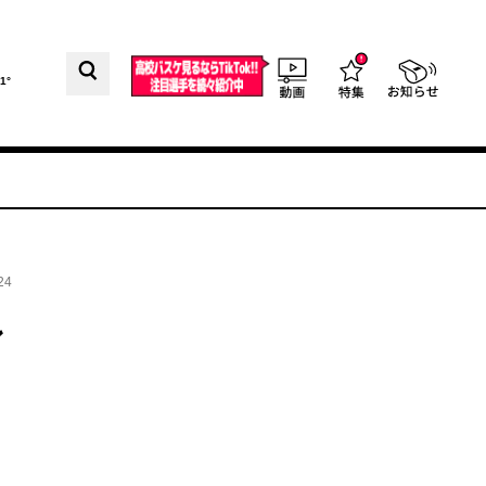
1°
24
ン