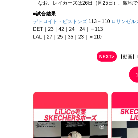
なお、レイカーズは26日（同25日）、敵地
■試合結果
デトロイト・ピストンズ
113－110
ロサンゼル
DET｜23｜42｜24｜24｜＝113
LAL｜27｜25｜35｜23｜＝110
NEXT>
【動画】