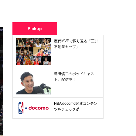
Pickup
歴代MVPで振り返る「三井
不動産カップ」
島田慎二のポッドキャス
ト、配信中！
NBA docomo関連コンテン
ツをチェック🏀