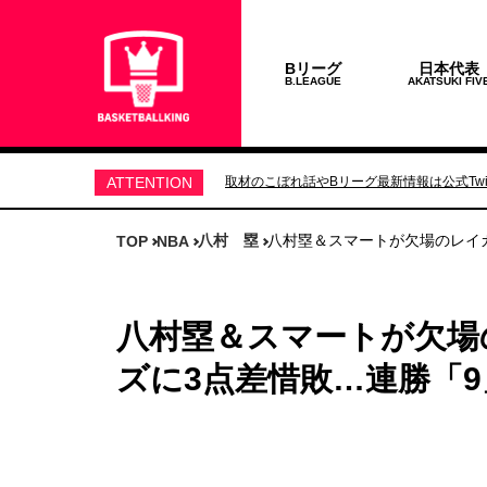
Bリーグ
日本代表
B.LEAGUE
AKATSUKI FIV
ATTENTION
取材のこぼれ話やBリーグ最新情報は公式Twit
八村 塁
八村塁＆スマートが欠場のレイ
TOP
NBA
八村塁＆スマートが欠場
ズに3点差惜敗…連勝「