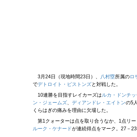
3月24日（現地時間23日）、
八村塁
所属の
ロ
で
デトロイト・ピストンズ
と対戦した。
10連勝を目指すレイカーズは
ルカ・ドンチッ
ン・ジェームズ
、
ディアンドレ・エイトン
の5
くらはぎの痛みを理由に欠場した。
第1クォーターは点を取り合うなか、1点リー
ルーク・ケナード
が連続得点をマーク。27－2