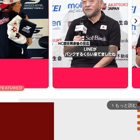
もっと読む
arrow_forward_ios