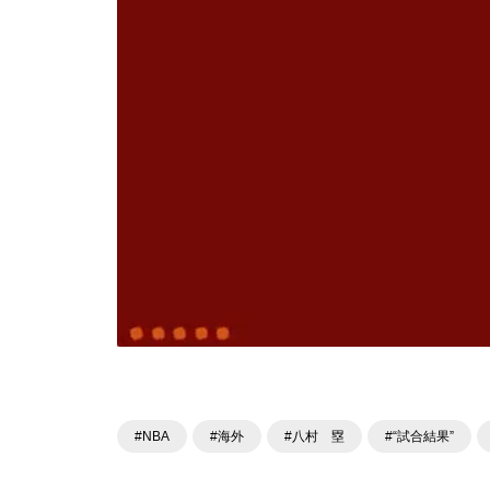
#NBA
#海外
#八村 塁
#“試合結果”