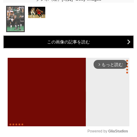
この画像の記事を読む
もっと読む
arrow_forward_ios
Powered by 
GliaStudios