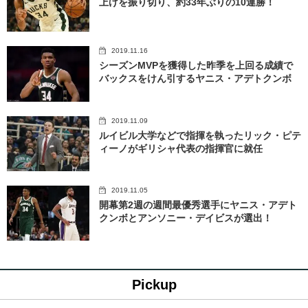
上げを振り切り、約33年ぶりの10連勝！
2019.11.16
シーズンMVPを獲得した昨季を上回る成績で
バックスをけん引するヤニス・アデトクンボ
2019.11.09
ルイビル大学などで指揮を執ったリック・ピテ
ィーノがギリシャ代表の指揮官に就任
2019.11.05
開幕第2週の週間最優秀選手にヤニス・アデト
クンボとアンソニー・デイビスが選出！
Pickup