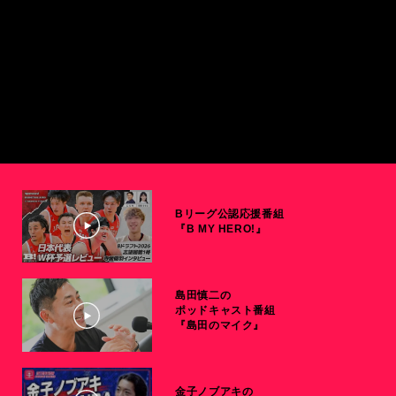
Bリーグ公認応援番組
『B MY HERO!』
島田慎二の
ポッドキャスト番組
『島田のマイク』
金子ノブアキの