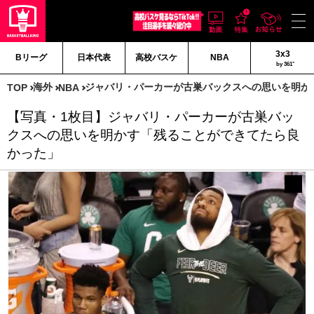
3x3
Bリーグ
日本代表
高校バスケ
NBA
by 361°
海外
ジャバリ・パーカーが古巣バックスへの思いを明か
TOP
NBA
【写真・1枚目】ジャバリ・パーカーが古巣バッ
クスへの思いを明かす「残ることができてたら良
かった」