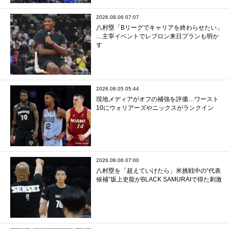
2026.08.06 07:07
八村塁「Bリーグでキャリアを終わらせたい」
…主宰イベントでレブロン来日プランも明か
す
2026.08.05 05:44
現地メディアがオフの補強を評価…ワースト
10にウォリアーズやニックスがランクイン
2026.08.06 07:00
八村塁を「超えていけたら」米挑戦中の“代表
候補”坂上史龍がBLACK SAMURAIで得た刺激