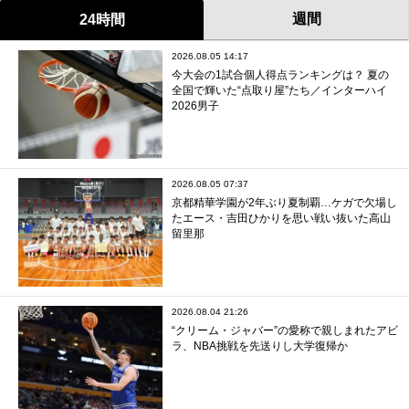
週間
24時間
2026.08.05 14:17
今大会の1試合個人得点ランキングは？ 夏の
全国で輝いた“点取り屋”たち／インターハイ
2026男子
2026.08.05 07:37
京都精華学園が2年ぶり夏制覇…ケガで欠場し
たエース・吉田ひかりを思い戦い抜いた高山
留里那
2026.08.04 21:26
“クリーム・ジャバー”の愛称で親しまれたアビ
ラ、NBA挑戦を先送りし大学復帰か