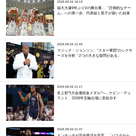
2026.08.04 19:13
福大大濠9年ぶりVの舞台裏…「圧倒的なチー
ム」への第一歩、代表組と黒子が築いた結束
2026.08.04 21:45
マジック・ジョンソン、“スター軍団”のシクサ
ーズを分析「2つの大きな疑問がある」
2026.08.04 21:17
史上初“5大会連続金メダル”へ…ケビン・デュ
ラント、2028年五輪出場に意欲示す
2026.08.04 21:37
ドンチッチが完全復活を宣言…「バスケから