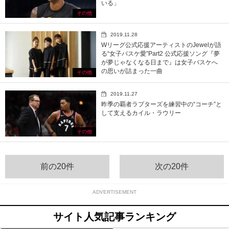
いる」
その他
2019.11.28
Wリーグ公式応援アーティストのJewelが語
る“女子バスケ愛”Part2 公式応援ソング『夢
が夢じゃなくなる日まで』は女子バスケへ
の思いが詰まった一曲
その他
2019.11.27
昨季の覇者ラプターズを練習中の“コーチ”と
して支えるカイル・ラウリー
その他
前の20件
次の20件
ADVERTISEMENT
サイト人気記事ランキング