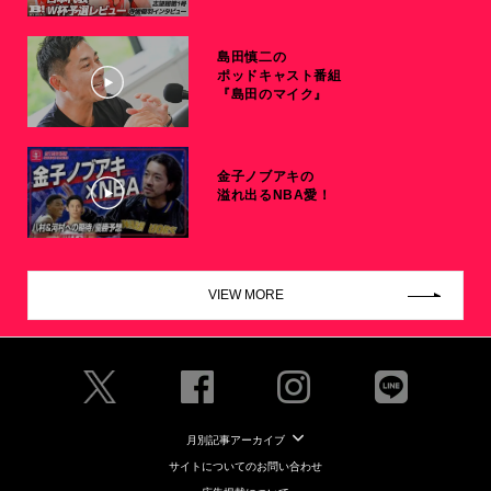
島田慎二の
ポッドキャスト番組
『島田のマイク』
金子ノブアキの
溢れ出るNBA愛！
VIEW MORE
月別記事アーカイブ
サイトについてのお問い合わせ