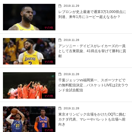
2019.11.29
レブロンが史上最速で通算3万3,000得点に
到達、来年1月にコービー超えなるか？
その他
2019.11.28
アンソニー・デイビスがレイカーズの一員
として古巣凱旋、41得点を挙げて勝利に貢
献
その他
2019.11.28
千葉ジェッツvs福岡第一、スポーツナビで
の無料配信決定…バスケットLIVEは2次ラウ
ンド全試合配信
その他
2019.11.28
東京オリンピック出場をかけたOQTに挑む
カナダ代表、マレーやバレットも出場へ前
向き
その他