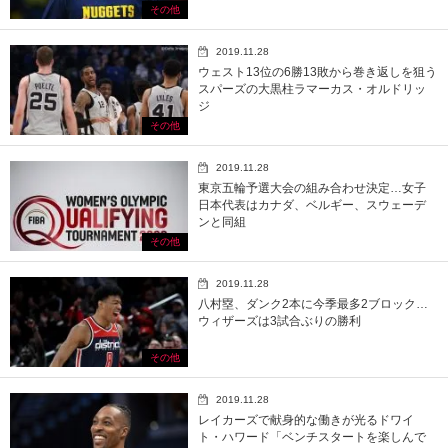
その他
2019.11.28
ウェスト13位の6勝13敗から巻き返しを狙う
スパーズの大黒柱ラマーカス・オルドリッ
ジ
その他
2019.11.28
東京五輪予選大会の組み合わせ決定…女子
日本代表はカナダ、ベルギー、スウェーデ
ンと同組
その他
2019.11.28
八村塁、ダンク2本に今季最多2ブロック…
ウィザーズは3試合ぶりの勝利
その他
2019.11.28
レイカーズで献身的な働きが光るドワイ
ト・ハワード「ベンチスタートを楽しんで