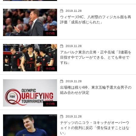
2019.11.28
ウィザーズHC、八村塁のフィジカル面を再
評価「成長が感じられた」
その他
2019.11.28
アルバルク東京の主将・正中岳城「3連覇を
目指す中でプレーができる、とても幸せで
すね」
その他
2019.11.28
出場権は残り4枠、東京五輪予選大会男子の
組み合わせが決定
その他
2019.11.28
ナゲッツのニコラ・ヨキッチがオーバーウ
ェイトの批判に反応「僕を悩ますことはな
い」