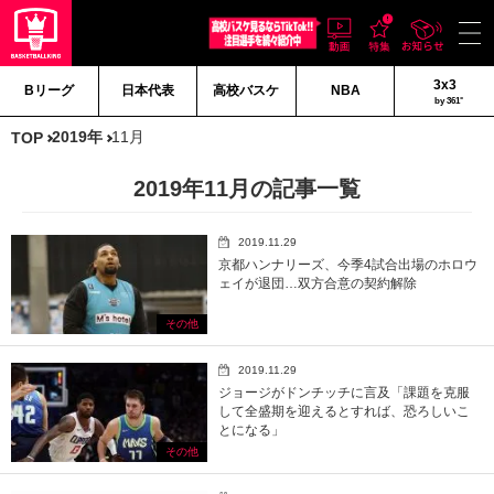
3x3
Bリーグ
日本代表
高校バスケ
NBA
by 361°
2019年
11月
TOP
2019年11月の記事一覧
2019.11.29
京都ハンナリーズ、今季4試合出場のホロウ
ェイが退団…双方合意の契約解除
その他
2019.11.29
ジョージがドンチッチに言及「課題を克服
して全盛期を迎えるとすれば、恐ろしいこ
とになる」
その他