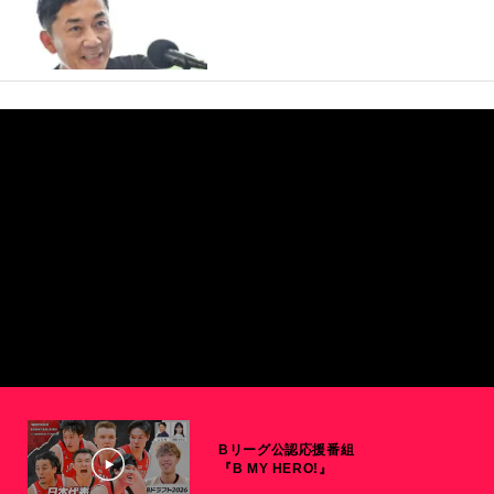
Bリーグ公認応援番組
『B MY HERO!』