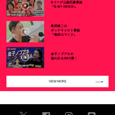
Bリーグ公認応援番組
『B MY HERO!』
島田慎二の
ポッドキャスト番組
『島田のマイク』
金子ノブアキの
溢れ出るNBA愛！
VIEW MORE