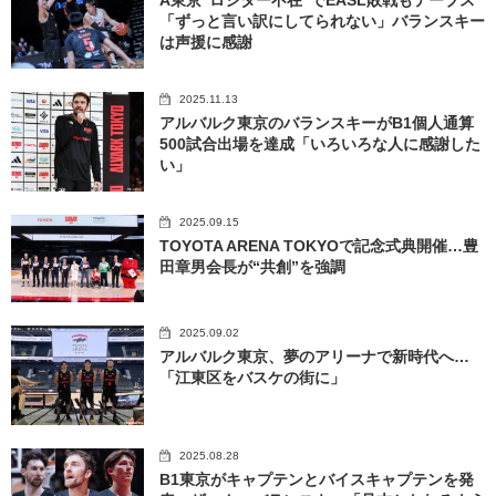
「ずっと言い訳にしてられない」バランスキー
は声援に感謝
2025.11.13
アルバルク東京のバランスキーがB1個人通算
500試合出場を達成「いろいろな人に感謝した
い」
2025.09.15
TOYOTA ARENA TOKYOで記念式典開催…豊
田章男会長が“共創”を強調
2025.09.02
アルバルク東京、夢のアリーナで新時代へ…
「江東区をバスケの街に」
2025.08.28
B1東京がキャプテンとバイスキャプテンを発