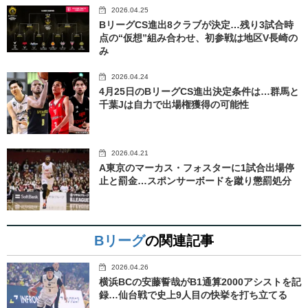
2026.04.25
BリーグCS進出8クラブが決定…残り3試合時
点の“仮想”組み合わせ、初参戦は地区V長崎の
み
2026.04.24
4月25日のBリーグCS進出決定条件は…群馬と
千葉Jは自力で出場権獲得の可能性
2026.04.21
A東京のマーカス・フォスターに1試合出場停
止と罰金…スポンサーボードを蹴り懲罰処分
Bリーグ
の関連記事
2026.04.26
横浜BCの安藤誓哉がB1通算2000アシストを記
録…仙台戦で史上9人目の快挙を打ち立てる