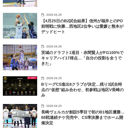
2026.04.26
【4月25日のB2試合結果】信州が福井とのPO
前哨戦に快勝…西地区2位争いは愛媛と熊本が
デッドヒート
2026.04.26
茨城のドラフト1巡目・赤間賢人がFG100%で
キャリアハイ17得点…「自分の役割を全うで
きた」
2026.04.25
BリーグCS進出8クラブが決定…残り3試合時
点の“仮想”組み合わせ、初参戦は地区V長崎の
み
2026.04.25
長崎ヴェルカが創設5季目で初のB1地区優勝…
88戦連続チケ完売中、CS準決勝までホーム開
催決定