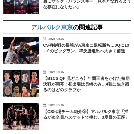
表…ザック・バランスキー「見本となれるよう
な存在になりたい」
アルバルク東京
の関連記事
2026.05.07
CS初参戦の長崎がA東京に逆転勝ち…3Qに19
－0のビッグラン、準決勝進出へ大きく前進
2026.05.07
【B1CS QF 見どころ】年間王者をかけた短期
決戦が開幕！初出場は長崎のみ…4強に生き残
るのはどのクラブか
2026.05.02
【CS出場チーム紹介③】アルバルク東京「揺
るがぬ全員バスケットで挑む、3度目の王座」