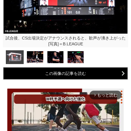
試合後、CS出場決定がアナウンスされると、歓声が沸き上がった
[写真]＝B.LEAGUE
この画像の記事を読む
もっと読む
arrow_forward_ios