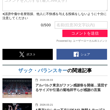
シェア
ポスト
ザック・バランスキー
の関連記事
2026.06.03
アルバルク東京がファン感謝祭を開催…退団す
るサイズや引退の菊地祥平らが感謝の言葉
2026.03.21
A東京“ロシター不在”でEASL敗戦もテーブス