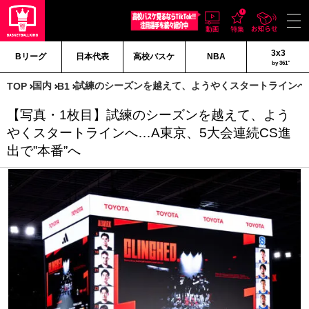
3x3
Bリーグ
日本代表
高校バスケ
NBA
by 361°
国内
試練のシーズンを越えて、ようやくスタートラインへ…
TOP
B1
【写真・1枚目】試練のシーズンを越えて、よう
やくスタートラインへ…A東京、5大会連続CS進
出で”本番”へ