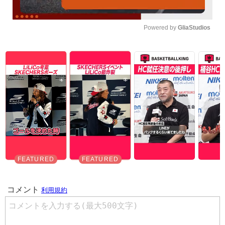
Powered by 
GliaStudios
Unmute