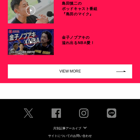
島田慎二の
ポッドキャスト番組
『島田のマイク』
金子ノブアキの
溢れ出るNBA愛！
VIEW MORE
月別記事アーカイブ
サイトについてのお問い合わせ