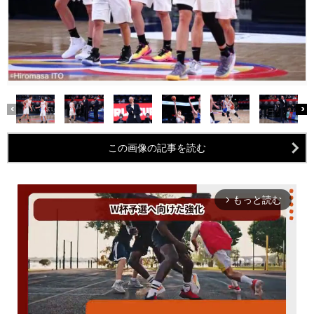
この画像の記事を読む
もっと読む
arrow_forward_ios