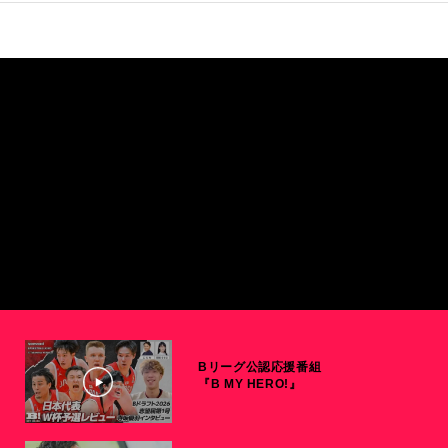
Bリーグ公認応援番組
『B MY HERO!』