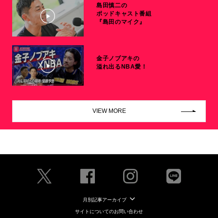
島田慎二の
ポッドキャスト番組
『島田のマイク』
金子ノブアキの
溢れ出るNBA愛！
VIEW MORE
月別記事アーカイブ
サイトについてのお問い合わせ