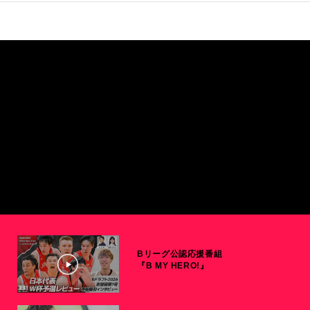
Bリーグ公認応援番組
『B MY HERO!』