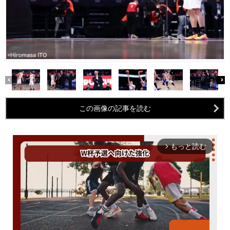
この画像の記事を読む
もっと読む
arrow_forward_ios