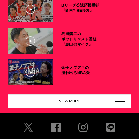
Bリーグ公認応援番組
『B MY HERO!』
島田慎二の
ポッドキャスト番組
『島田のマイク』
金子ノブアキの
溢れ出るNBA愛！
VIEW MORE