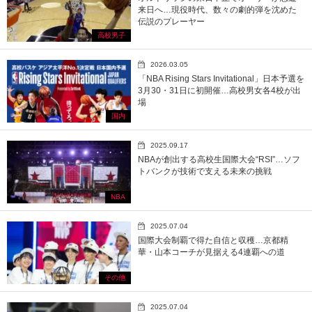
来日へ…現役時代、数々の劇的弾を沈めた
伝説のプレーヤー
高校男子
2026.03.05
「NBA Rising Stars Invitational」日本予選を
3月30・31日に初開催…高校男女各4校が出
場
国内
2025.09.17
NBAが創出する高校生国際大会“RSI”…ソフ
トバンクが技術で支える未来の挑戦
NBA
2025.07.04
国際大会制覇で得た自信と収穫…京都精
華・山本コーチが見据える4連覇への道
その他
2025.07.04