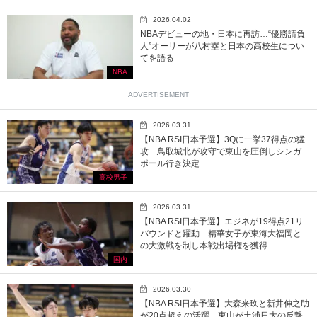
2026.04.02
NBAデビューの地・日本に再訪…“優勝請負
人”オーリーが八村塁と日本の高校生につい
てを語る
NBA
ADVERTISEMENT
2026.03.31
【NBA RSI日本予選】3Qに一挙37得点の猛
攻…鳥取城北が攻守で東山を圧倒しシンガ
ポール行き決定
高校男子
2026.03.31
【NBA RSI日本予選】エジネが19得点21リ
バウンドと躍動…精華女子が東海大福岡と
の大激戦を制し本戦出場権を獲得
国内
2026.03.30
【NBA RSI日本予選】大森来玖と新井伸之助
が20点超えの活躍…東山が土浦日大の反撃