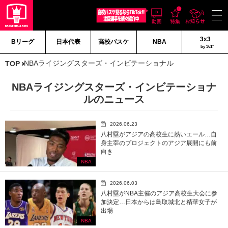
3x3
Bリーグ
日本代表
高校バスケ
NBA
by 361°
NBAライジングスターズ・インビテーショナル
TOP
NBAライジングスターズ・インビテーショナ
ルのニュース
2026.06.23
八村塁がアジアの高校生に熱いエール…自
身主宰のプロジェクトのアジア展開にも前
向き
NBA
2026.06.03
八村塁がNBA主催のアジア高校生大会に参
加決定…日本からは鳥取城北と精華女子が
出場
NBA