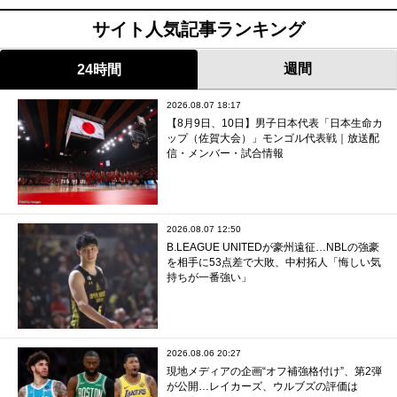
サイト人気記事ランキング
週間
24時間
2026.08.07 18:17
【8月9日、10日】男子日本代表「日本生命カ
ップ（佐賀大会）」モンゴル代表戦｜放送配
信・メンバー・試合情報
2026.08.07 12:50
B.LEAGUE UNITEDが豪州遠征…NBLの強豪
を相手に53点差で大敗、中村拓人「悔しい気
持ちが一番強い」
2026.08.06 20:27
現地メディアの企画“オフ補強格付け”、第2弾
が公開…レイカーズ、ウルブズの評価は