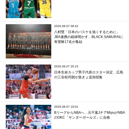
2026.08.07 08:42
八村塁「日本のバスケを強くするために」
JBA連携の経緯明かす…BLACK SAMURAIに
有望株17名が集結
2026.08.07 20:15
日本生命カップ男子代表ロスター決定…広島
の三谷桂司朗が急きょ追加招集
2026.08.07 19:01
BリーグからNBAへ…元千葉JチアMiyuがNBA
のOKC「サンダーガールズ」に合格