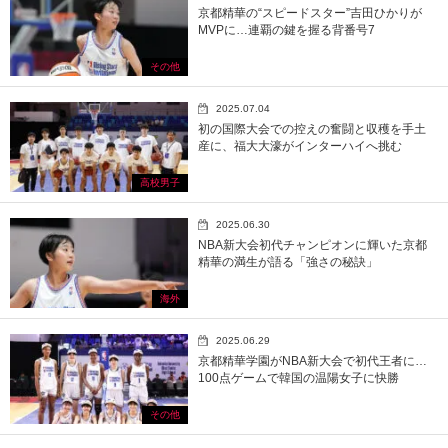
京都精華の“スピードスター”吉田ひかりが
MVPに…連覇の鍵を握る背番号7
その他
2025.07.04
初の国際大会での控えの奮闘と収穫を手土
産に、福大大濠がインターハイへ挑む
高校男子
2025.06.30
NBA新大会初代チャンピオンに輝いた京都
精華の満生が語る「強さの秘訣」
海外
2025.06.29
京都精華学園がNBA新大会で初代王者に…
100点ゲームで韓国の温陽女子に快勝
その他