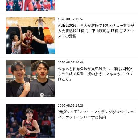
2026.08.07 13:54
AUBL2026、早大が逆転で4強入り…松本秦が
大会新記録41得点、下山瑛司は17得点12アシ
ストの活躍
2026.08.07 19:46
佐藤凪と佐藤久遠が兄弟対決へ…弟は八村か
らの手紙で発奮「虎のように立ち向かってい
けたら」
2026.08.07 14:29
“元ダンク王”マック・マクラングがスペインの
バスケット・ジローナと契約