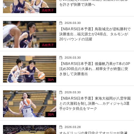
を許さず快勝で決勝へ
高校男子
2026.03.30
【NBA RSI日本予選】鳥取城北が逆転勝利で
決勝進出…福元源士が24得点、タルモンが
20リバウンドの活躍
高校男子
2026.03.30
【NBA RSI日本予選】後藤帆乃果が7本の3P
沈め30得点の大暴れ…精華女子が終盤に突
き放して決勝進出
国内
2026.03.30
【NBA RSI日本予選】東海大福岡が八雲学園
との大激戦を制し決勝へ…カディジャら3選
手が2ケタ得点をマーク
国内
2026.03.28
オルドリッジの来日中止でオーリーが急遽