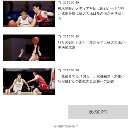
2025.06.29
榎木璃旺がメディア対応…敗戦から学び得
た成長を糧に福大大濠は夏の頂点を見据え
る
高校男子
2025.06.28
粘りの戦いもあと一歩届かず…福大大濠が
準決勝敗退
高校男子
2025.06.28
「最後まで走り切る」…京都精華・満生小
珀が挑む初の国際大会決勝への決意
その他
次の20件
ADVERTISEMENT